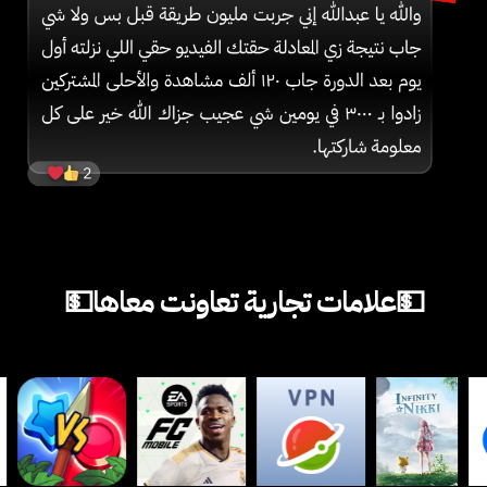
💵علامات تجارية تعاونت معاها💵