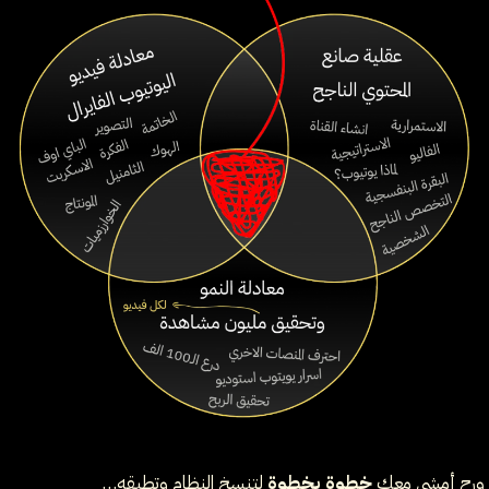
ورح أمشي معك
خطوة بخطوة
لتنسخ النظام وتطبقه…