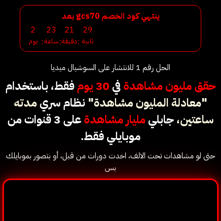
ينتهي كود الخصم gcs70 بعد
الحل رقم 1 للانتشار على السوشيال ميديا
حقق مليون مشاهدة
في
30 يوم
فقط، باستخدام
"معادلة المليون مشاهدة"
نظام سري
مدته
ساعتين،
جابلي
مليار مشاهدة
على 3 قنوات من
موبايلي فقط.
حتى لو مشاهدات تحت الالف، اخدت دورات من قبل، أو بتصور بموبايلك
بس