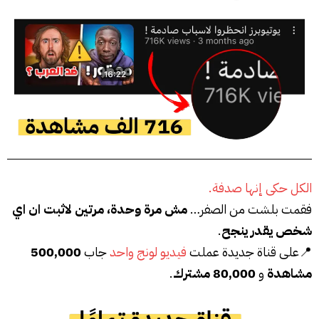
الكل حكى إنها صدفة.
فقمت بلشت من الصفر…
مش مرة وحدة، مرتين لاثبت ان اي
شخص يقدر ينجح
.
📍على قناة جديدة عملت
فيديو لونج واحد
جاب
500,000
مشاهدة
و
80,000 مشترك
.