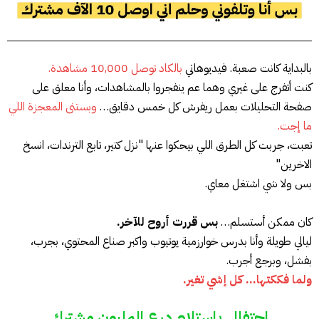
بالبداية كانت صعبة. فيديوهاتي
بالكاد توصل 10,000 مشاهدة.
كنت أتفرج على غيري وهما عم ينفجروا بالمشاهدات، وأنا معلق على
صفحة التحليلات بعمل ريفرش كل خمس دقايق…
وبستنى المعجزة اللي
ما إجت.
تعبت، جربت كل الطرق اللي بيحكوا عنها "نزل كتير، تابع الترندات، انسخ
الاخرين"
بس ولا شي اشتغل معاي.
كان ممكن أستسلم…
بس قررت أروح للآخر.
ليالي طويلة وأنا بدرس خوارزمية يوتيوب واكبر صناع المحتوي، بجرب،
بفشل، وبرجع أجرب.
ولما فككتها… كل إشي تغير.
احتفالي باستلام درع المليون مشترك