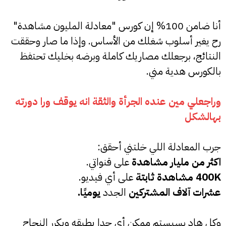
أنا ضامن 100% إن كورس "معادلة المليون مشاهدة"
رح يغير أسلوب شغلك من الأساس. وإذا ما صار وحققت
النتائج، برجعلك مصاريك كاملة وبرضه بخليك تحتفظ
بالكورس هدية مني.
وراجعلي مين عنده الجرأة والثقة انه يوقف ورا دورته
بهالشكل
جرب المعادلة اللي خلتني أحقق:
اكثر من مليار مشاهدة
على قنواتي.
400K مشاهدة ثابتة
على أي فيديو.
عشرات آلاف المشتركين
الجدد
يوميًا.
وكل هاد بسيستم ممكن أي حدا يطبقه ويكرر النجاح